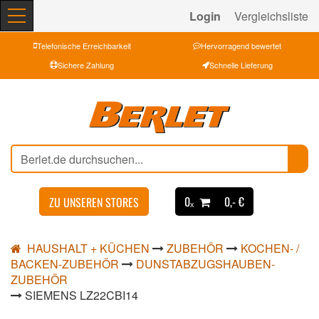
Login
Vergleichsliste
Telefonische Erreichbarkeit
Hervorragend bewertet
Sichere Zahlung
Schnelle Lieferung
0ₓ
0,- €
ZU UNSEREN STORES
HAUSHALT + KÜCHEN
ZUBEHÖR
KOCHEN- /
BACKEN-ZUBEHÖR
DUNSTABZUGSHAUBEN-
ZUBEHÖR
SIEMENS LZ22CBI14