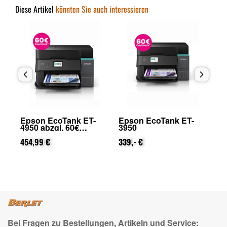
Diese Artikel
könnten Sie auch interessieren
Epson EcoTank ET-
Epson EcoTank ET-
Ep
4950 abzgl. 60€
3950
48
on
Cashback (von Epson
Ca
nach Registrierung)
454,99 €
339,- €
na
42
Bei Fragen zu Bestellungen, Artikeln und Service: