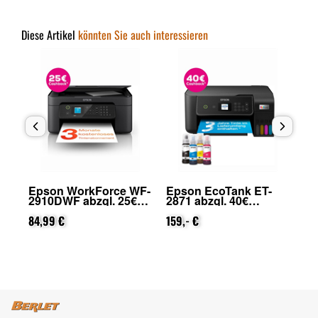
Diese Artikel
könnten Sie auch interessieren
Epson WorkForce WF-
Epson EcoTank ET-
Ep
2910DWF abzgl. 25€
2871 abzgl. 40€
28
Cashback (von Epson
Cashback (von Epson
Ca
nach Registrierung)
84,99 €
nach Registrierung)
159,- €
na