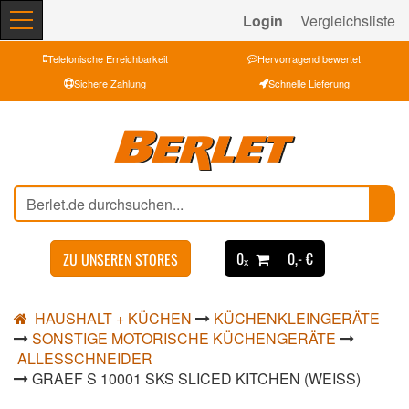
Login
Vergleichsliste
Telefonische Erreichbarkeit
Hervorragend bewertet
Sichere Zahlung
Schnelle Lieferung
0ₓ
0,- €
ZU UNSEREN STORES
HAUSHALT + KÜCHEN
KÜCHENKLEINGERÄTE
SONSTIGE MOTORISCHE KÜCHENGERÄTE
ALLESSCHNEIDER
GRAEF S 10001 SKS SLICED KITCHEN (WEISS)