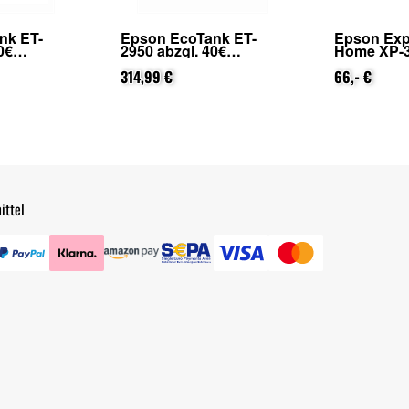
nk ET-
Epson EcoTank ET-
Epson Exp
0€
2950 abzgl. 40€
Home XP-3
on Epson
Cashback (von Epson
25€ Cashb
ierung)
nach Registrierung)
314,99 €
Epson na
66,- €
Registrier
ittel