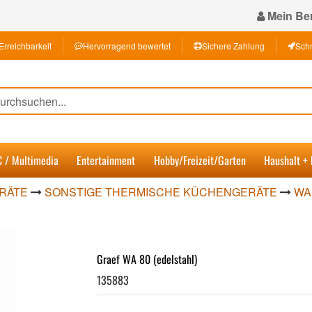
Mein Ber
Erreichbarkeit
Hervorragend bewertet
Sichere Zahlung
Schn
C / Multimedia
Entertainment
Hobby/Freizeit/Garten
Haushalt +
RÄTE
SONSTIGE THERMISCHE KÜCHENGERÄTE
WA
Graef WA 80 (edelstahl)
135883