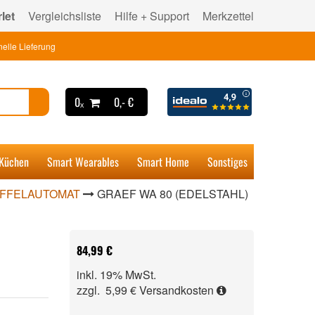
let
Vergleichsliste
Hilfe + Support
Merkzettel
elle Lieferung
0ₓ
0,- €
 Küchen
Smart Wearables
Smart Home
Sonstiges
FFELAUTOMAT
GRAEF WA 80 (EDELSTAHL)
84,99 €
inkl. 19% MwSt.
zzgl. 5,99 €
Versandkosten