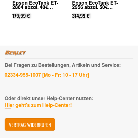
Epson EcoTank ET-
Epson EcoTank ET-
Ep
2864 abzgl. 40€
2956 abzgl. 50€
49
on
Cashback (von Epson
Cashback (von Epson
Ca
nach Registrierung)
179,99 €
nach Registrierung)
314,99 €
na
46
Bei Fragen zu Bestellungen, Artikeln und Service:
02334-955-1007 [Mo - Fr: 10 - 17 Uhr]
Oder direkt unser Help-Center nutzen:
Hier geht's zum Help-Center!
VERTRAG WIDERRUFEN