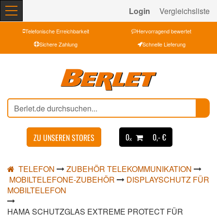
Login
Vergleichsliste
Telefonische Erreichbarkeit
Hervorragend bewertet
Sichere Zahlung
Schnelle Lieferung
0ₓ
0,- €
ZU UNSEREN STORES
TELEFON
ZUBEHÖR TELEKOMMUNIKATION
MOBILTELEFONE-ZUBEHÖR
DISPLAYSCHUTZ FÜR
MOBILTELEFON
HAMA SCHUTZGLAS EXTREME PROTECT FÜR