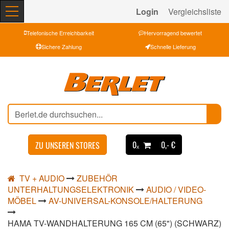
Login
Vergleichsliste
Telefonische Erreichbarkeit
Hervorragend bewertet
Sichere Zahlung
Schnelle Lieferung
0ₓ
0,- €
ZU UNSEREN STORES
TV + AUDIO
ZUBEHÖR
UNTERHALTUNGSELEKTRONIK
AUDIO / VIDEO-
MÖBEL
AV-UNIVERSAL-KONSOLE/HALTERUNG
HAMA TV-WANDHALTERUNG 165 CM (65") (SCHWARZ)