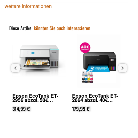
weitere Informationen
Diese Artikel
könnten Sie auch interessieren
Epson EcoTank ET-
Epson EcoTank ET-
Ep
2956 abzgl. 50€
2864 abzgl. 40€
28
on
Cashback (von Epson
Cashback (von Epson
Ca
nach Registrierung)
314,99 €
nach Registrierung)
179,99 €
na