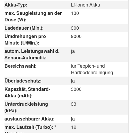
Akku-Typ:
Li-Ionen Akku
max. Saugleistung an der
130
Düse (W):
Ladedauer (Min.):
300
Umdrehungen pro
9000
Minute (U/Min.):
autom. Leistungswahl d.
ja
Sensor-Automatik:
Bereichswahl:
für Teppich- und
Hartbodenreinigung
Überladeschutz:
ja
Kapazität, Standard-
3000
Akku (mAh):
Unterdruckleistung
33
(kPa):
austauschbarer Akku:
ja
max. Laufzeit (Turbo): *
12