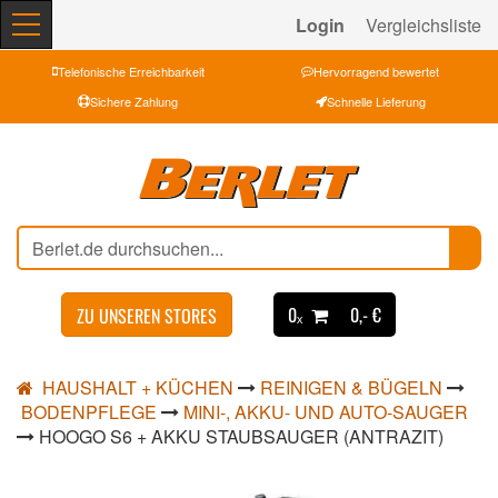
Login
Vergleichsliste
Telefonische Erreichbarkeit
Hervorragend bewertet
Sichere Zahlung
Schnelle Lieferung
0ₓ
0,- €
ZU UNSEREN STORES
HAUSHALT + KÜCHEN
REINIGEN & BÜGELN
BODENPFLEGE
MINI-, AKKU- UND AUTO-SAUGER
HOOGO S6 + AKKU STAUBSAUGER (ANTRAZIT)