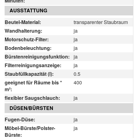
Minuten:
AUSSTATTUNG
Beutel-Material:
transparenter Staubraum
Wandhalterung:
ja
Motorschutz-Filter:
ja
Bodenbeleuchtung:
ja
Bürstenreinigungsfunktion:
ja
Filterreinigungsanzeige:
ja
Staubfüllkapazität (l):
0.5
geeignet für Räume bis *
400
m²:
flexibler Saugschlauch:
ja
DÜSEN/BÜRSTEN
Fugen-Düse:
ja
Möbel-Bürste/Polster-
ja
Bürste: