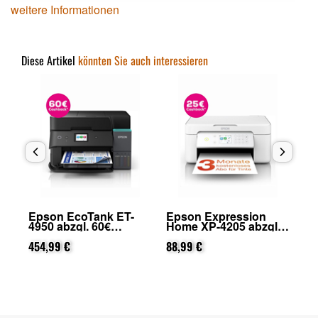
weitere Informationen
Diese Artikel
könnten Sie auch interessieren
Epson EcoTank ET-
Epson Expression
Ep
4950 abzgl. 60€
Home XP-4205 abzgl.
29
on
Cashback (von Epson
25€ Cashback (von
Ca
nach Registrierung)
454,99 €
Epson nach
88,99 €
na
84
Registrierung)