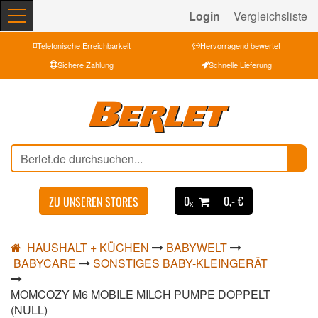
Login
Vergleichsliste
Telefonische Erreichbarkeit
Hervorragend bewertet
Sichere Zahlung
Schnelle Lieferung
0ₓ
0,- €
ZU UNSEREN STORES
HAUSHALT + KÜCHEN
BABYWELT
BABYCARE
SONSTIGES BABY-KLEINGERÄT
MOMCOZY M6 MOBILE MILCH PUMPE DOPPELT
(NULL)