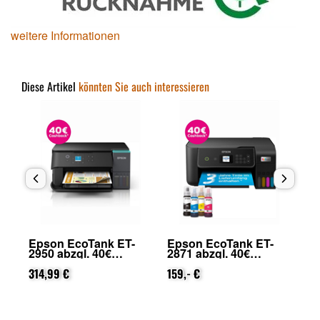
weitere Informationen
Diese Artikel
könnten Sie auch interessieren
Epson EcoTank ET-
Epson EcoTank ET-
Ep
2950 abzgl. 40€
2871 abzgl. 40€
39
on
Cashback (von Epson
Cashback (von Epson
Ca
nach Registrierung)
314,99 €
nach Registrierung)
159,- €
na
33