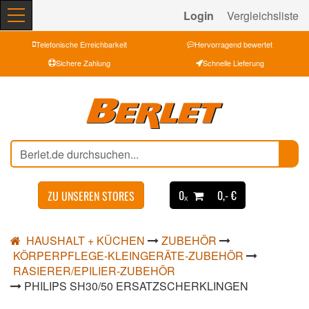
Login
Vergleichsliste
Telefonische Erreichbarkeit
Hervorragend bewertet
Sichere Zahlung
Schnelle Lieferung
0ₓ
0,- €
ZU UNSEREN STORES
HAUSHALT + KÜCHEN
ZUBEHÖR
KÖRPERPFLEGE-KLEINGERÄTE-ZUBEHÖR
RASIERER/EPILIER-ZUBEHÖR
PHILIPS SH30/50 ERSATZSCHERKLINGEN