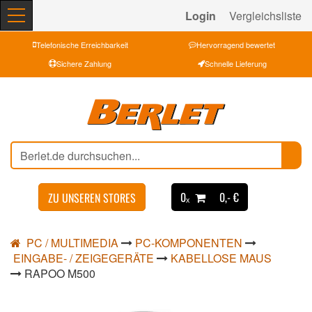
Login
Vergleichsliste
Telefonische Erreichbarkeit
Hervorragend bewertet
Sichere Zahlung
Schnelle Lieferung
0ₓ
0,- €
ZU UNSEREN STORES
PC / MULTIMEDIA
PC-KOMPONENTEN
EINGABE- / ZEIGEGERÄTE
KABELLOSE MAUS
RAPOO M500