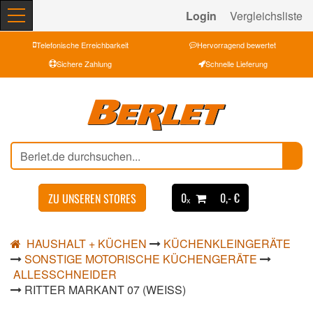
Login
Vergleichsliste
Telefonische Erreichbarkeit
Hervorragend bewertet
Sichere Zahlung
Schnelle Lieferung
0ₓ
0,- €
ZU UNSEREN STORES
HAUSHALT + KÜCHEN
KÜCHENKLEINGERÄTE
SONSTIGE MOTORISCHE KÜCHENGERÄTE
ALLESSCHNEIDER
RITTER MARKANT 07 (WEISS)