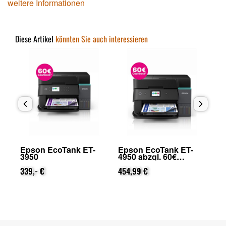
weitere Informationen
Diese Artikel
könnten Sie auch interessieren
Epson EcoTank ET-
Epson EcoTank ET-
Ep
3950
4950 abzgl. 60€
28
on
Cashback (von Epson
Ca
339,- €
nach Registrierung)
454,99 €
na