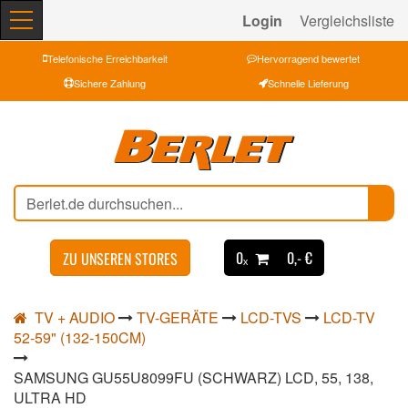
Login
Vergleichsliste
Telefonische Erreichbarkeit
Hervorragend bewertet
Sichere Zahlung
Schnelle Lieferung
0ₓ
0,- €
ZU UNSEREN STORES
TV + AUDIO
TV-GERÄTE
LCD-TVS
LCD-TV
52-59" (132-150CM)
SAMSUNG GU55U8099FU (SCHWARZ) LCD, 55, 138,
ULTRA HD