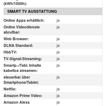
(kWh/1000h):
SMART TV AUSSTATTUNG
Online Apps erhältlich:
ja
Online Videodienste
ja
abrufbar:
Web Browser:
ja
DLNA Standard:
ja
HbbTV:
ja
TV-Signal-Streaming:
ja
Smartp.-/Tabl. Inhalte
ja
kabellos streamen:
steuerbar über
ja
Smartphone/Tablet:
Netflix:
ja
Amazon Prime Video:
ja
Amazon Alexa
ja