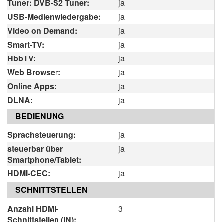
Tuner: DVB-S2 Tuner:
ja
USB-Medienwiedergabe:
ja
Video on Demand:
ja
Smart-TV:
ja
HbbTV:
ja
Web Browser:
ja
Online Apps:
ja
DLNA:
ja
BEDIENUNG
Sprachsteuerung:
ja
steuerbar über
ja
Smartphone/Tablet:
HDMI-CEC:
ja
SCHNITTSTELLEN
Anzahl HDMI-
3
Schnittstellen (IN):