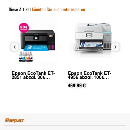
Diese Artikel
könnten Sie auch interessieren
Epson EcoTank ET-
Epson EcoTank ET-
Ep
.
2851 abzgl. 30€
4956 abzgl. 100€
28
Cashback (von Epson
Cashback (von Epson
Ca
nach Registrierung)
nach Registrierung)
469,99 €
na
159