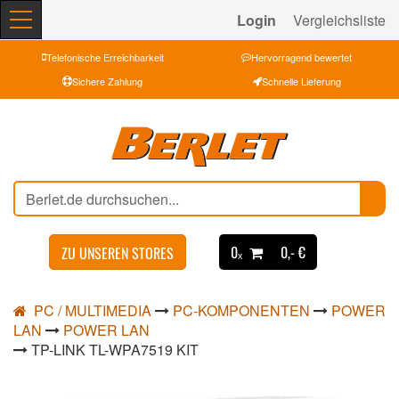
Login
Vergleichsliste
Telefonische Erreichbarkeit
Hervorragend bewertet
Sichere Zahlung
Schnelle Lieferung
0ₓ
0,- €
ZU UNSEREN STORES
PC / MULTIMEDIA
PC-KOMPONENTEN
POWER
LAN
POWER LAN
TP-LINK TL-WPA7519 KIT