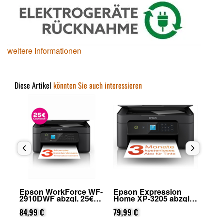
weitere Informationen
Diese Artikel
könnten Sie auch interessieren
Epson WorkForce WF-
Epson Expression
Ep
2910DWF abzgl. 25€
Home XP-3205 abzgl.
39
on
Cashback (von Epson
25€ Cashback (von
nach Registrierung)
84,99 €
Epson nach
79,99 €
33