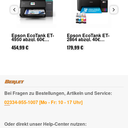
Epson EcoTank ET-
Epson EcoTank ET-
Ep
4950 abzgl. 60€
2864 abzgl. 40€
28
on
Cashback (von Epson
Cashback (von Epson
Ca
nach Registrierung)
454,99 €
nach Registrierung)
179,99 €
na
159
Bei Fragen zu Bestellungen, Artikeln und Service:
02334-955-1007 [Mo - Fr: 10 - 17 Uhr]
Oder direkt unser Help-Center nutzen: