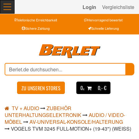
Login
Vergleichsliste
Telefonische Erreichbarkeit
Hervorragend bewertet
Sichere Zahlung
Schnelle Lieferung
0ₓ
0,- €
ZU UNSEREN STORES
TV + AUDIO
ZUBEHÖR
UNTERHALTUNGSELEKTRONIK
AUDIO / VIDEO-
MÖBEL
AV-UNIVERSAL-KONSOLE/HALTERUNG
VOGELS TVM 3245 FULL-MOTION+ (19-43") (WEISS)