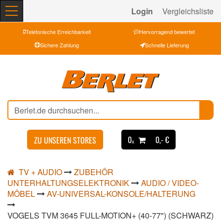
Login
Vergleichsliste
Telefonische Erreichbarkeit
Hervorragend bewertet
Sichere Zahlung
Schnelle Lieferung
0ₓ
0,- €
ZU UNSEREN STORES
TV + AUDIO
ZUBEHÖR
UNTERHALTUNGSELEKTRONIK
AUDIO / VIDEO-
MÖBEL
AV-UNIVERSAL-KONSOLE/HALTERUNG
VOGELS TVM 3645 FULL-MOTION+ (40-77") (SCHWARZ)