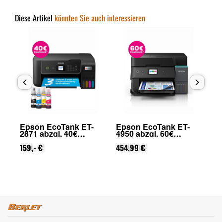
Diese Artikel
könnten Sie auch interessieren
Epson EcoTank ET-
Epson EcoTank ET-
Ep
2871 abzgl. 40€
4950 abzgl. 60€
28
on
Cashback (von Epson
Cashback (von Epson
Ca
nach Registrierung)
159,- €
nach Registrierung)
454,99 €
na