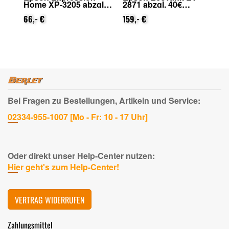
Home XP-3205 abzgl.
2871 abzgl. 40€
39
on
25€ Cashback (von
Cashback (von Epson
Ca
Epson nach
66,- €
nach Registrierung)
159,- €
na
33
Registrierung)
Bei Fragen zu Bestellungen, Artikeln und Service:
02334-955-1007 [Mo - Fr: 10 - 17 Uhr]
Oder direkt unser Help-Center nutzen:
Hier geht's zum Help-Center!
VERTRAG WIDERRUFEN
Zahlungsmittel