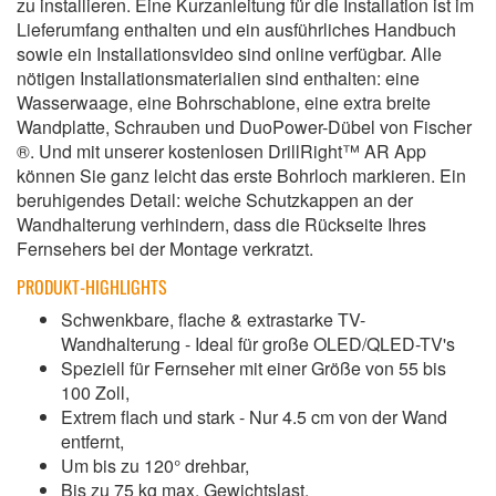
zu installieren. Eine Kurzanleitung für die Installation ist im
Lieferumfang enthalten und ein ausführliches Handbuch
sowie ein Installationsvideo sind online verfügbar. Alle
nötigen Installationsmaterialien sind enthalten: eine
Wasserwaage, eine Bohrschablone, eine extra breite
Wandplatte, Schrauben und DuoPower-Dübel von Fischer
®. Und mit unserer kostenlosen DrillRight™ AR App
können Sie ganz leicht das erste Bohrloch markieren. Ein
beruhigendes Detail: weiche Schutzkappen an der
Wandhalterung verhindern, dass die Rückseite Ihres
Fernsehers bei der Montage verkratzt.
PRODUKT-HIGHLIGHTS
Schwenkbare, flache & extrastarke TV-
Wandhalterung - Ideal für große OLED/QLED-TV's
Speziell für Fernseher mit einer Größe von 55 bis
100 Zoll,
Extrem flach und stark - Nur 4.5 cm von der Wand
entfernt,
Um bis zu 120° drehbar,
Bis zu 75 kg max. Gewichtslast,