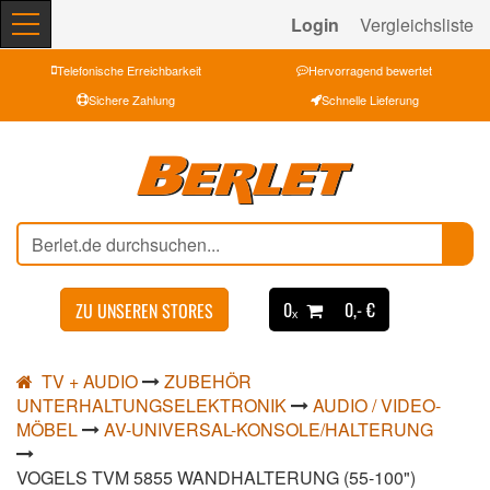
Login
Vergleichsliste
Telefonische Erreichbarkeit
Hervorragend bewertet
Sichere Zahlung
Schnelle Lieferung
0ₓ
0,- €
ZU UNSEREN STORES
TV + AUDIO
ZUBEHÖR
UNTERHALTUNGSELEKTRONIK
AUDIO / VIDEO-
MÖBEL
AV-UNIVERSAL-KONSOLE/HALTERUNG
VOGELS TVM 5855 WANDHALTERUNG (55-100")