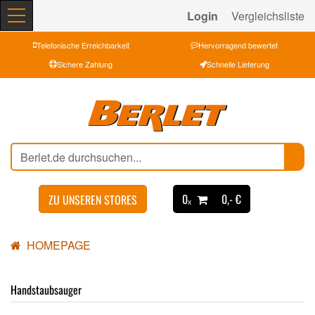
Login
Vergleichsliste
Telefonische Erreichbarkeit
Hervorragend bewertet
Sichere Zahlung
Schnelle Lieferung
0ₓ
0,- €
ZU UNSEREN STORES
HOMEPAGE
Handstaubsauger