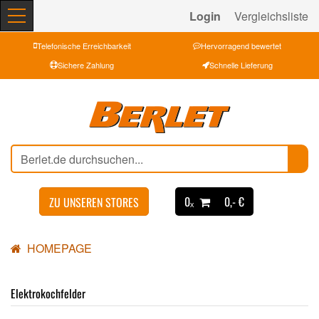
Login
Vergleichsliste
Telefonische Erreichbarkeit
Hervorragend bewertet
Sichere Zahlung
Schnelle Lieferung
0ₓ
0,- €
ZU UNSEREN STORES
HOMEPAGE
Elektrokochfelder