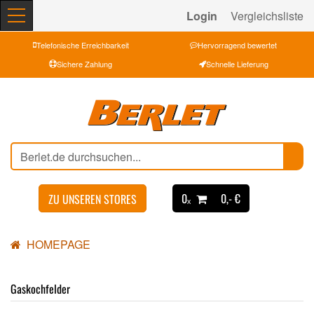
Login
Vergleichsliste
Telefonische Erreichbarkeit
Hervorragend bewertet
Sichere Zahlung
Schnelle Lieferung
0ₓ
0,- €
ZU UNSEREN STORES
HOMEPAGE
Gaskochfelder