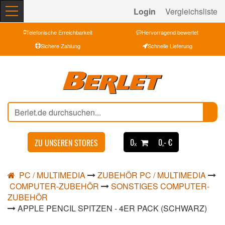
Login
Vergleichsliste
Telefonische Erreichbarkeit
Hervorragend bewertet
Sichere Zahlung
Schnelle Lieferung
0ₓ
0,- €
ZU UNSEREN STORES
PC / MULTIMEDIA
ZUBEHÖR PC / MULTIMEDIA
COMPUTER-ZUBEHÖR
SONSTIGES COMPUTER-
ZUBEHÖR
APPLE PENCIL SPITZEN - 4ER PACK (SCHWARZ)