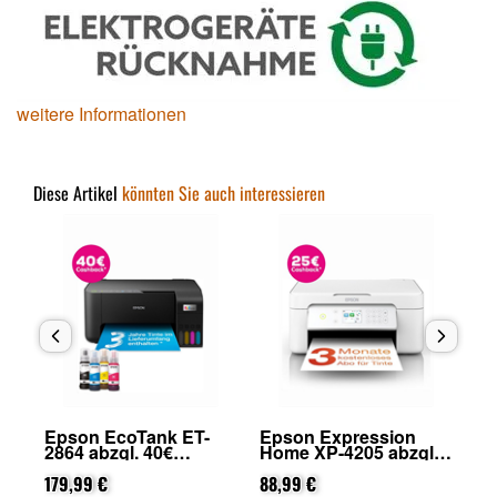
weitere Informationen
Diese Artikel
könnten Sie auch interessieren
Epson EcoTank ET-
Epson Expression
Ep
2864 abzgl. 40€
Home XP-4205 abzgl.
49
on
Cashback (von Epson
25€ Cashback (von
Ca
nach Registrierung)
179,99 €
Epson nach
88,99 €
na
45