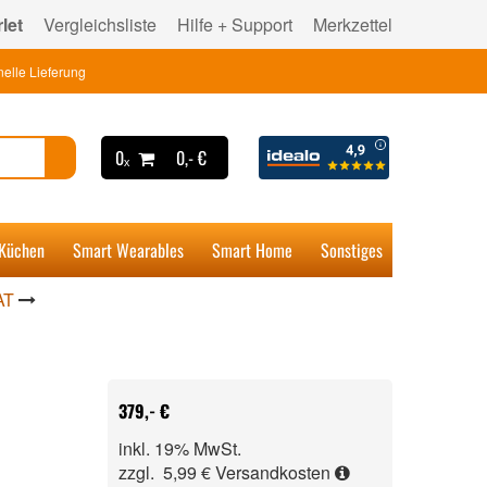
let
Vergleichsliste
Hilfe + Support
Merkzettel
elle Lieferung
0ₓ
0,- €
 Küchen
Smart Wearables
Smart Home
Sonstiges
AT
379,- €
inkl. 19% MwSt.
zzgl. 5,99 €
Versandkosten