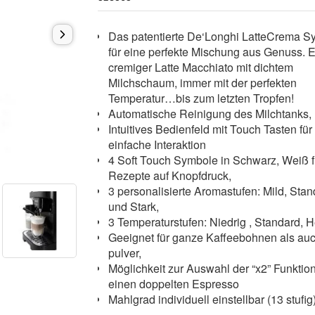
Das patentierte De‘Longhi LatteCrema S
für eine perfekte Mischung aus Genuss. E
cremiger Latte Macchiato mit dichtem
Milchschaum, immer mit der perfekten
Temperatur…bis zum letzten Tropfen!
Automatische Reinigung des Milchtanks
Intuitives Bedienfeld mit Touch Tasten für
einfache Interaktion
4 Soft Touch Symbole in Schwarz, Weiß f
Rezepte auf Knopfdruck,
3 personalisierte Aromastufen: Mild, Sta
und Stark,
3 Temperaturstufen: Niedrig , Standard, 
Geeignet für ganze Kaffeebohnen als au
pulver,
Möglichkeit zur Auswahl der “x2” Funktion 
einen doppelten Espresso
Mahlgrad individuell einstellbar (13 stufi