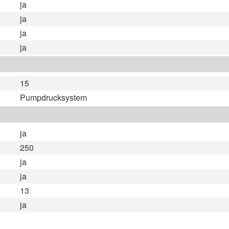
ja
ja
ja
ja
15
Pumpdrucksystem
ja
250
ja
ja
13
ja