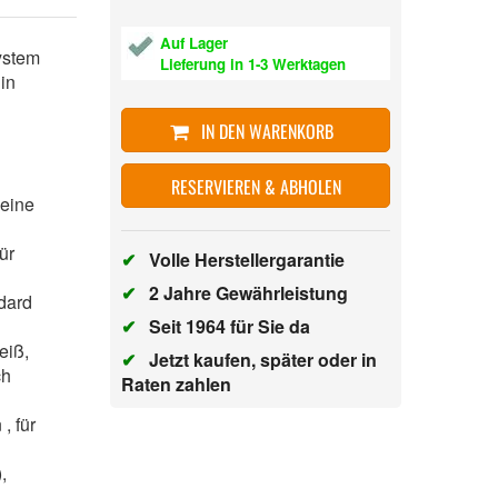
Auf Lager
ystem
Lieferung in 1-3 Werktagen
in
IN DEN WARENKORB
,
RESERVIEREN & ABHOLEN
 eine
ür
✔
Volle Herstellergarantie
✔
2 Jahre Gewährleistung
ndard
✔
Seit 1964 für Sie da
Heiß,
✔
Jetzt kaufen, später oder in
ch
Raten zahlen
, für
g),