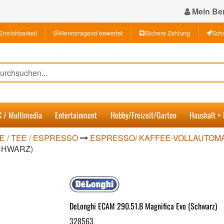
Mein Ber
Erreichbarkeit
Hervorragend bewertet
Sichere Zahlung
Schn
C / Multimedia
Entertainment
Hobby/Freizeit/Garten
Haushalt +
E / TEE / ESPRESSO
ESPRESSO/ KAFFEE-VOLLAUTOM
SCHWARZ)
DeLonghi ECAM 290.51.B Magnifica Evo (Schwarz)
328563