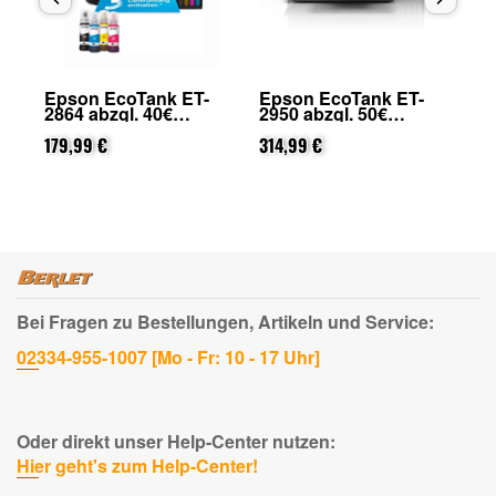
Epson EcoTank ET-
Epson EcoTank ET-
Ep
.
2864 abzgl. 40€
2950 abzgl. 50€
29
Cashback (von Epson
Cashback (von Epson
Ca
nach Registrierung)
179,99 €
nach Registrierung)
314,99 €
na
84
Bei Fragen zu Bestellungen, Artikeln und Service:
02334-955-1007 [Mo - Fr: 10 - 17 Uhr]
Oder direkt unser Help-Center nutzen:
Hier geht's zum Help-Center!