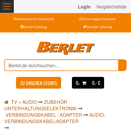
Login
Vergleichsliste
Telefonische Erreichbarkeit
Hervorragend bewertet
Sichere Zahlung
Schnelle Lieferung
0ₓ
0,- €
ZU UNSEREN STORES
TV + AUDIO
ZUBEHÖR
UNTERHALTUNGSELEKTRONIK
VERBINDUNGSKABEL / ADAPTER
AUDIO-
VERBINDUNGSKABEL/ADAPTER