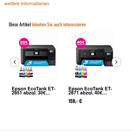
weitere Informationen
Diese Artikel
könnten Sie auch interessieren
Epson EcoTank ET-
Epson EcoTank ET-
Ep
2871 abzgl. 40€
4950 abzgl. 60€
Ho
on
Cashback (von Epson
Cashback (von Epson
25
nach Registrierung)
159,- €
nach Registrierung)
454,99 €
Ep
88
Re