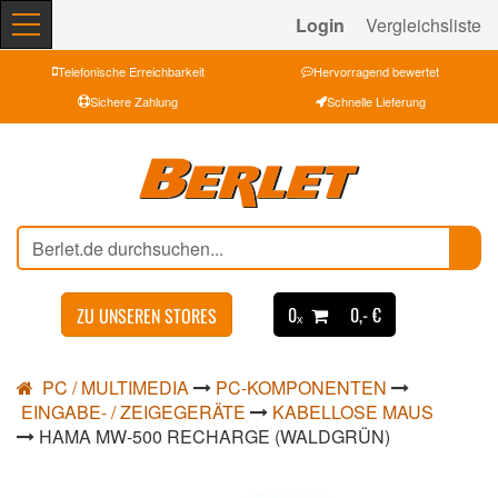
Login
Vergleichsliste
Telefonische Erreichbarkeit
Hervorragend bewertet
Sichere Zahlung
Schnelle Lieferung
0ₓ
0,- €
ZU UNSEREN STORES
PC / MULTIMEDIA
PC-KOMPONENTEN
EINGABE- / ZEIGEGERÄTE
KABELLOSE MAUS
HAMA MW-500 RECHARGE (WALDGRÜN)