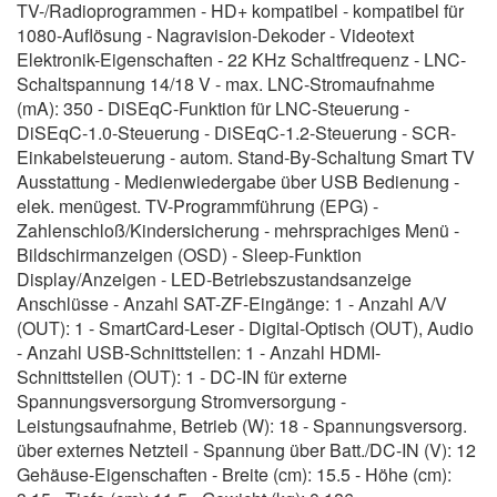
TV-/Radioprogrammen - HD+ kompatibel - kompatibel für
1080-Auflösung - Nagravision-Dekoder - Videotext
Elektronik-Eigenschaften - 22 KHz Schaltfrequenz - LNC-
Schaltspannung 14/18 V - max. LNC-Stromaufnahme
(mA): 350 - DiSEqC-Funktion für LNC-Steuerung -
DiSEqC-1.0-Steuerung - DiSEqC-1.2-Steuerung - SCR-
Einkabelsteuerung - autom. Stand-By-Schaltung Smart TV
Ausstattung - Medienwiedergabe über USB Bedienung -
elek. menügest. TV-Programmführung (EPG) -
Zahlenschloß/Kindersicherung - mehrsprachiges Menü -
Bildschirmanzeigen (OSD) - Sleep-Funktion
Display/Anzeigen - LED-Betriebszustandsanzeige
Anschlüsse - Anzahl SAT-ZF-Eingänge: 1 - Anzahl A/V
(OUT): 1 - SmartCard-Leser - Digital-Optisch (OUT), Audio
- Anzahl USB-Schnittstellen: 1 - Anzahl HDMI-
Schnittstellen (OUT): 1 - DC-IN für externe
Spannungsversorgung Stromversorgung -
Leistungsaufnahme, Betrieb (W): 18 - Spannungsversorg.
über externes Netzteil - Spannung über Batt./DC-IN (V): 12
Gehäuse-Eigenschaften - Breite (cm): 15.5 - Höhe (cm):