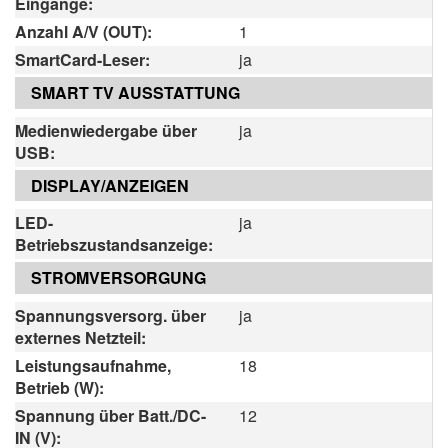
Eingänge:
Anzahl A/V (OUT):
1
SmartCard-Leser:
ja
SMART TV AUSSTATTUNG
Medienwiedergabe über
ja
USB:
DISPLAY/ANZEIGEN
LED-
ja
Betriebszustandsanzeige:
STROMVERSORGUNG
Spannungsversorg. über
ja
externes Netzteil:
Leistungsaufnahme,
18
Betrieb (W):
Spannung über Batt./DC-
12
IN (V):