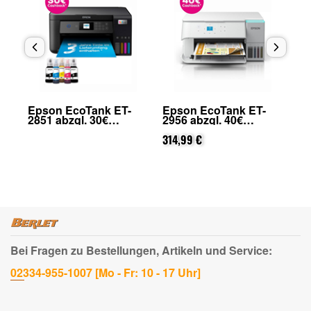
Epson EcoTank ET-
Epson EcoTank ET-
Ep
2851 abzgl. 30€
2956 abzgl. 40€
39
on
Cashback (von Epson
Cashback (von Epson
Ca
nach Registrierung)
nach Registrierung)
314,99 €
na
33
Bei Fragen zu Bestellungen, Artikeln und Service:
02334-955-1007 [Mo - Fr: 10 - 17 Uhr]