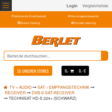
Login
Vergleichsliste
Telefonische Erreichbarkeit
Hervorragend bewertet
Sichere Zahlung
Schnelle Lieferung
0ₓ
0,- €
ZU UNSEREN STORES
TV + AUDIO
SAT- / EMPFANGSTECHNIK
RECEIVER
DVB-S SAT-RECEIVER
TECHNISAT HD-S 224+ (SCHWARZ)